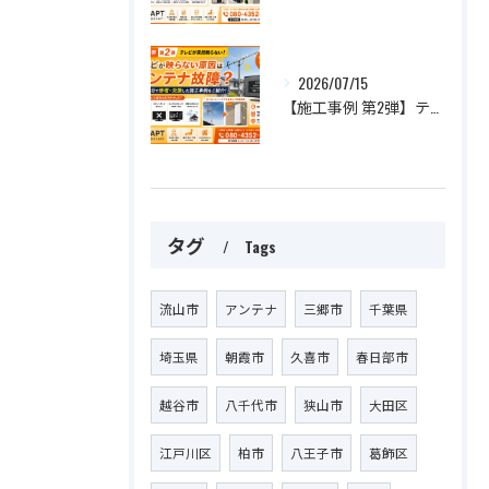
2026/07/15
【施工事例 第2弾】テレビが突然映らない！原因はアンテナ故障？最短即日で修理・交換した施工事例をご紹介
タグ
Tags
流山市
アンテナ
三郷市
千葉県
埼玉県
朝霞市
久喜市
春日部市
越谷市
八千代市
狭山市
大田区
江戸川区
柏市
八王子市
葛飾区