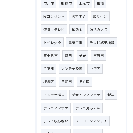
市川市
船橋市
上尾市
相場
EVコンセント
おすすめ
取り付け
壁掛けテレビ
補助金
防犯カメラ
トイレ交換
電気工事
テレビ端子増設
富士見市
費用
業者
市原市
千葉市
アンテナ設置
中野区
板橋区
八潮市
足立区
アンテナ撤去
デザインアンテナ
新築
テレビアンテナ
テレビ見るには
テレビ映らない
ユニコーンアンテナ