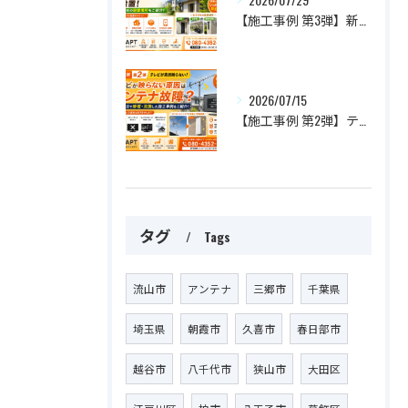
【施工事例 第3弾】新築住宅に防犯カメラを設置！家族の安心を守るおすすめ設置場所とは？
2026/07/15
【施工事例 第2弾】テレビが突然映らない！原因はアンテナ故障？最短即日で修理・交換した施工事例をご紹介
タグ
Tags
流山市
アンテナ
三郷市
千葉県
埼玉県
朝霞市
久喜市
春日部市
越谷市
八千代市
狭山市
大田区