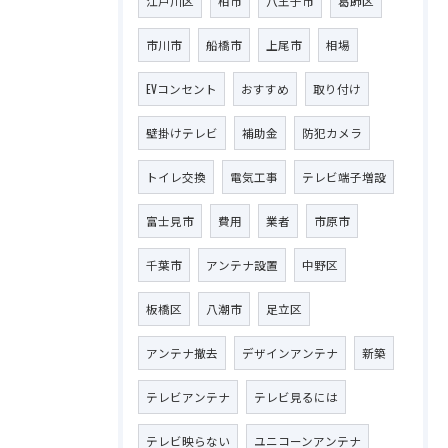
江戸川区
柏市
八王子市
葛飾区
市川市
船橋市
上尾市
相場
EVコンセント
おすすめ
取り付け
壁掛けテレビ
補助金
防犯カメラ
トイレ交換
電気工事
テレビ端子増設
富士見市
費用
業者
市原市
千葉市
アンテナ設置
中野区
板橋区
八潮市
足立区
アンテナ撤去
デザインアンテナ
新築
テレビアンテナ
テレビ見るには
テレビ映らない
ユニコーンアンテナ