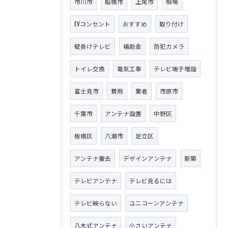
市川市
船橋市
上尾市
相場
EVコンセント
おすすめ
取り付け
壁掛けテレビ
補助金
防犯カメラ
トイレ交換
電気工事
テレビ端子増設
富士見市
費用
業者
市原市
千葉市
アンテナ設置
中野区
板橋区
八潮市
足立区
アンテナ撤去
デザインアンテナ
新築
テレビアンテナ
テレビ見るには
テレビ映らない
ユニコーンアンテナ
八木式アンテナ
小さいアンテナ