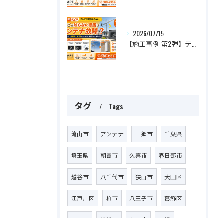
2026/07/15
【施工事例 第2弾】テレビが突然映らない！原因はアンテナ故障？最短即日で修理・交換した施工事例をご紹介
タグ
Tags
流山市
アンテナ
三郷市
千葉県
埼玉県
朝霞市
久喜市
春日部市
越谷市
八千代市
狭山市
大田区
江戸川区
柏市
八王子市
葛飾区