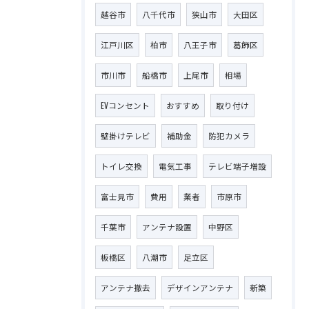
越谷市
八千代市
狭山市
大田区
江戸川区
柏市
八王子市
葛飾区
市川市
船橋市
上尾市
相場
EVコンセント
おすすめ
取り付け
壁掛けテレビ
補助金
防犯カメラ
トイレ交換
電気工事
テレビ端子増設
富士見市
費用
業者
市原市
千葉市
アンテナ設置
中野区
板橋区
八潮市
足立区
アンテナ撤去
デザインアンテナ
新築