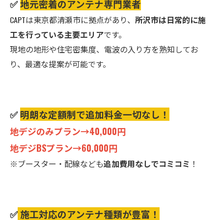
✅
地元密着のアンテナ専門業者
CAPTは東京都清瀬市に拠点があり、
所沢市は日常的に施
工を行っている主要エリア
です。
現地の地形や住宅密集度、電波の入り方を熟知してお
り、最適な提案が可能です。
✅
明朗な定額制で追加料金一切なし！
地デジのみプラン→40,000円
地デジBSプラン→60,000円
※ブースター・配線なども
追加費用なしでコミコミ
！
✅
施工対応のアンテナ種類が豊富！