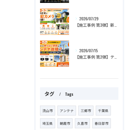
2026/07/29
【施工事例 第3弾】新築住宅に防犯カメラを設置！家族の安心を守るおすすめ設置場所とは？
2026/07/15
【施工事例 第2弾】テレビが突然映らない！原因はアンテナ故障？最短即日で修理・交換した施工事例をご紹介
タグ
Tags
流山市
アンテナ
三郷市
千葉県
埼玉県
朝霞市
久喜市
春日部市