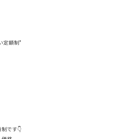
い定額制”
制です👇
込価格