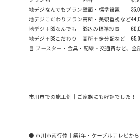
地デジなんでもプラン
壁面・標準設置
35,
地デジこだわりプラン
高所・美観重視など
44,
地デジ＋BSなんでも
BS込み標準設置
60,
地デジ＋BSこだわり
高所＋多分配など
65,
🧾 ブースター・金具・配線・交通費など、全
市川市での施工例｜ご家族にも好評でした！
● 市川市南行徳｜築7年・ケーブルテレビか