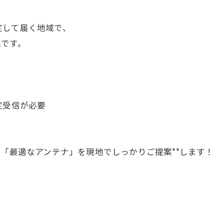
定して届く地域で、
気です。
定受信が必要
*「最適なアンテナ」を現地でしっかりご提案**します！