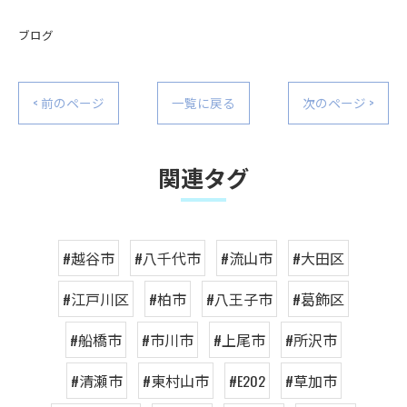
ブログ
< 前のページ
一覧に戻る
次のページ >
関連タグ
#越谷市
#八千代市
#流山市
#大田区
#江戸川区
#柏市
#八王子市
#葛飾区
#船橋市
#市川市
#上尾市
#所沢市
#清瀬市
#東村山市
#E202
#草加市