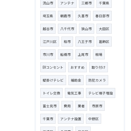
流山市
アンテナ
三郷市
千葉県
埼玉県
朝霞市
久喜市
春日部市
越谷市
八千代市
狭山市
大田区
江戸川区
柏市
八王子市
葛飾区
市川市
船橋市
上尾市
相場
EVコンセント
おすすめ
取り付け
壁掛けテレビ
補助金
防犯カメラ
トイレ交換
電気工事
テレビ端子増設
富士見市
費用
業者
市原市
千葉市
アンテナ設置
中野区