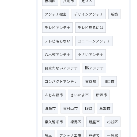
板橋区
八潮市
足立区
アンテナ撤去
デザインアンテナ
新築
テレビアンテナ
テレビ見るには
テレビ映らない
ユニコーンアンテナ
八木式アンテナ
小さいアンテナ
目立たないアンテナ
BSアンテナ
コンパクトアンテナ
東京都
川口市
ふじみ野市
さいたま市
所沢市
清瀬市
東村山市
E202
草加市
東久留米市
練馬区
新座市
杉並区
埼玉
アンテナ工事
戸建て
一軒家