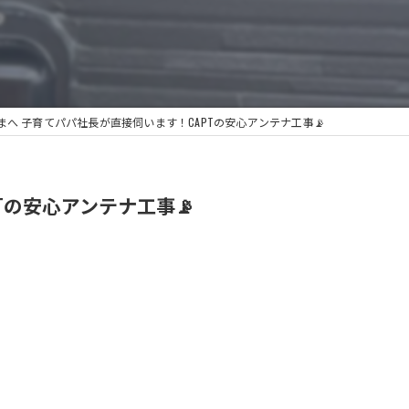
へ 子育てパパ社長が直接伺います！CAPTの安心アンテナ工事📡
の安心アンテナ工事📡