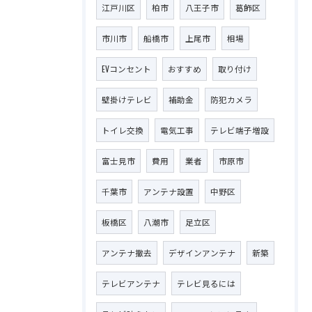
江戸川区
柏市
八王子市
葛飾区
市川市
船橋市
上尾市
相場
EVコンセント
おすすめ
取り付け
壁掛けテレビ
補助金
防犯カメラ
トイレ交換
電気工事
テレビ端子増設
富士見市
費用
業者
市原市
千葉市
アンテナ設置
中野区
板橋区
八潮市
足立区
アンテナ撤去
デザインアンテナ
新築
テレビアンテナ
テレビ見るには