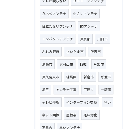
テレビ映らない
ユニコーンアンテナ
八木式アンテナ
小さいアンテナ
目立たないアンテナ
BSアンテナ
コンパクトアンテナ
東京都
川口市
ふじみ野市
さいたま市
所沢市
清瀬市
東村山市
E202
草加市
東久留米市
練馬区
新座市
杉並区
埼玉
アンテナ工事
戸建て
一軒家
テレビ修理
インターフォン交換
早い
ネット回線
屋根裏
経年劣化
不具合
黒いアンテナ