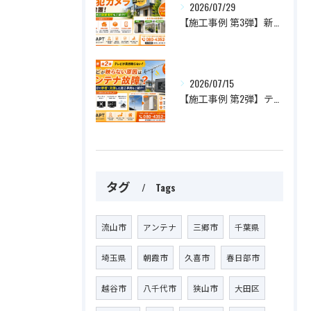
2026/07/29
【施工事例 第3弾】新築住宅に防犯カメラを設置！家族の安心を守るおすすめ設置場所とは？
2026/07/15
【施工事例 第2弾】テレビが突然映らない！原因はアンテナ故障？最短即日で修理・交換した施工事例をご紹介
タグ
Tags
流山市
アンテナ
三郷市
千葉県
埼玉県
朝霞市
久喜市
春日部市
越谷市
八千代市
狭山市
大田区