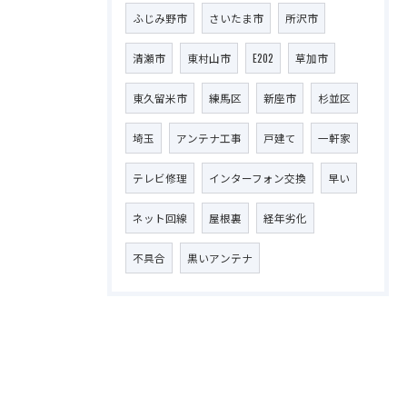
ふじみ野市
さいたま市
所沢市
清瀬市
東村山市
E202
草加市
東久留米市
練馬区
新座市
杉並区
埼玉
アンテナ工事
戸建て
一軒家
テレビ修理
インターフォン交換
早い
ネット回線
屋根裏
経年劣化
不具合
黒いアンテナ