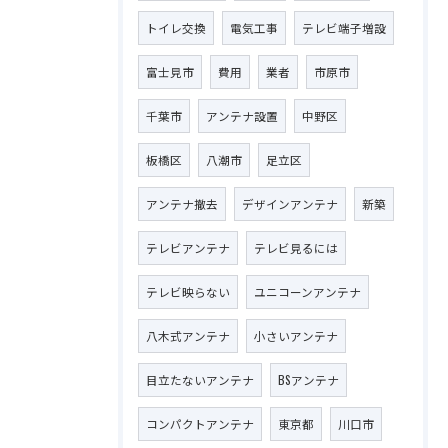
トイレ交換
電気工事
テレビ端子増設
富士見市
費用
業者
市原市
千葉市
アンテナ設置
中野区
板橋区
八潮市
足立区
アンテナ撤去
デザインアンテナ
新築
テレビアンテナ
テレビ見るには
テレビ映らない
ユニコーンアンテナ
八木式アンテナ
小さいアンテナ
目立たないアンテナ
BSアンテナ
コンパクトアンテナ
東京都
川口市