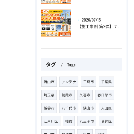
2026/07/15
【施工事例 第2弾】テレビが突然映らない！原因はアンテナ故障？最短即日で修理・交換した施工事例をご紹介
タグ
Tags
流山市
アンテナ
三郷市
千葉県
埼玉県
朝霞市
久喜市
春日部市
越谷市
八千代市
狭山市
大田区
江戸川区
柏市
八王子市
葛飾区