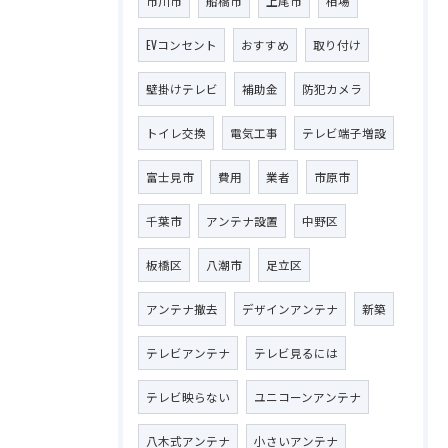
市川市
船橋市
上尾市
相場
EVコンセント
おすすめ
取り付け
壁掛けテレビ
補助金
防犯カメラ
トイレ交換
電気工事
テレビ端子増設
富士見市
費用
業者
市原市
千葉市
アンテナ設置
中野区
板橋区
八潮市
足立区
アンテナ撤去
デザインアンテナ
新築
テレビアンテナ
テレビ見るには
テレビ映らない
ユニコーンアンテナ
八木式アンテナ
小さいアンテナ