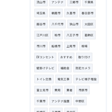
流山市
アンテナ
三郷市
千葉県
埼玉県
朝霞市
久喜市
春日部市
越谷市
八千代市
狭山市
大田区
江戸川区
柏市
八王子市
葛飾区
市川市
船橋市
上尾市
相場
EVコンセント
おすすめ
取り付け
壁掛けテレビ
補助金
防犯カメラ
トイレ交換
電気工事
テレビ端子増設
富士見市
費用
業者
市原市
千葉市
アンテナ設置
中野区
板橋区
八潮市
足立区